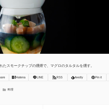
れたスモークチップの燻煙で、マグロのタルタルを燻す。
hare
Hatena
LINE
RSS
feedly
Pin it
料理